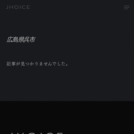
広島県呉市
T
記事が見つかりませんでした。
A
P
R
N
C