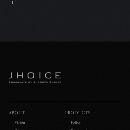
1
C
特
プ
ABOUT
PRODUCTS
Vision
Policy