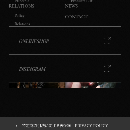
Principle
Products List
RELATIONS
NEWS
Policy
CONTACT
Relations
ONLINE SHOP
INSTAGRAM
特定商取引法に関する表記￼
PRIVACY-POLICY