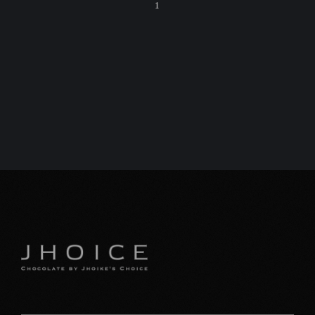
1
C
特
プ