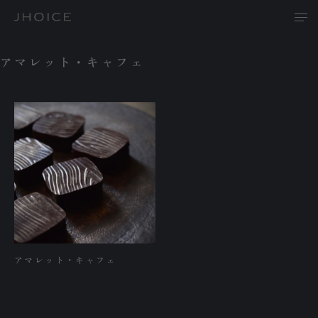
アマレット・キャフェ
T
A
P
アマレット・キャフェ
R
N