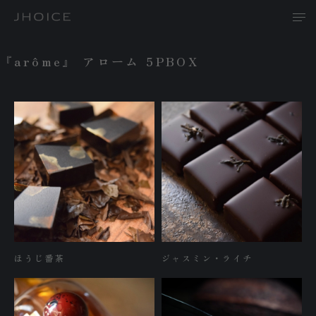
『arôme』 アローム 5PBOX
T
A
ほうじ番茶
ジャスミン・ライチ
P