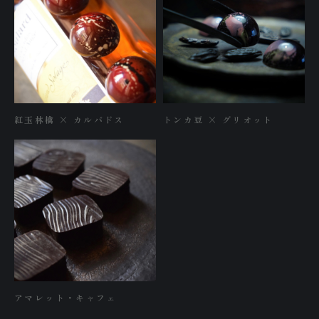
R
N
C
特
紅玉林檎 × カルバドス
トンカ豆 × グリオット
プ
アマレット・キャフェ