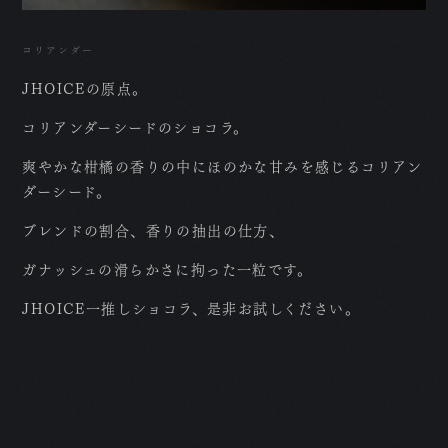
コリアンダー
JHOICEの原点。
コリアンダーシードのショコラ。
爽やかな柑橘の香りの中にほのかな甘みを感じるコリアン
ダーシード。
ブレンドの割合、香りの抽出の仕方、
ガナッシュの滑らかさに拘った一粒です。
JHOICE一推しショコラ、是非お試しください。
T