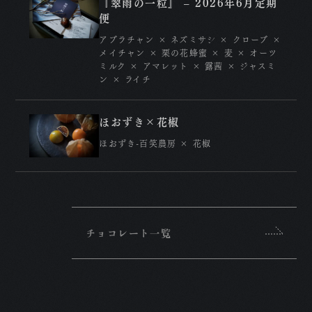
『翠雨の一粒』 – 2026年6月定期
便
アブラチャン × ネズミサシ × クローブ ×
メイチャン × 栗の花蜂蜜 × 麦 × オーツ
ミルク × アマレット × 露茜 × ジャスミ
ン × ライチ
ほおずき×花椒
ほおずき-百笑農房 × 花椒
チョコレート一覧