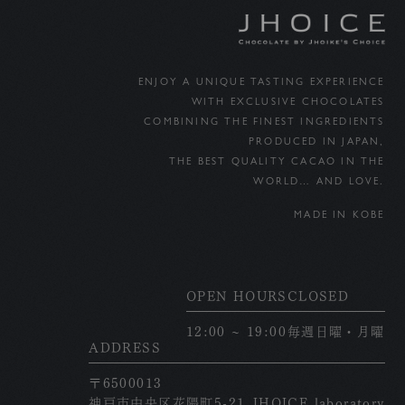
ENJOY A UNIQUE TASTING EXPERIENCE
WITH EXCLUSIVE CHOCOLATES
COMBINING THE FINEST INGREDIENTS
PRODUCED IN JAPAN,
THE BEST QUALITY CACAO IN THE
WORLD… AND LOVE.
MADE IN KOBE
OPEN HOURS
CLOSED
12:00 ~ 19:00
毎週日曜・月曜
ADDRESS
〒6500013
神戸市中央区花隈町5-21 JHOICE laboratory