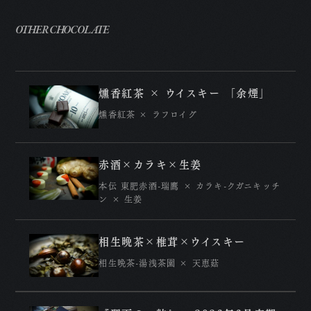
A
OTHER CHOCOLATE
P
R
燻香紅茶 × ウイスキー 「余煙」
燻香紅茶 × ラフロイグ
N
C
赤酒×カラキ×生姜
本伝 東肥赤酒-瑞鷹 × カラキ-クガニキッチ
特
ン × 生姜
プ
相生晩茶×椎茸×ウイスキー
相生晩茶-湯浅茶園 × 天恵菇