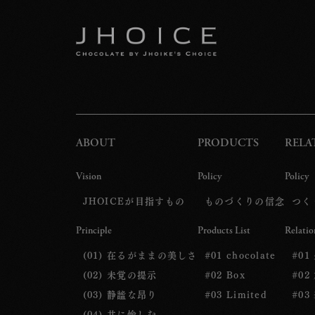
ABOUT
PRODUCTS
RELA
Vision
Policy
Policy
JHOICEが目指すもの
ものづくりの信念
つく
Principle
Products List
Relatio
(01) 在るがままの美しさ
#01 chocolate
#01
(02) 未覚の提示
#02 Box
#02
(03) 静謐な昂り
#03 Limited
#03
(04) 共に愉しむ