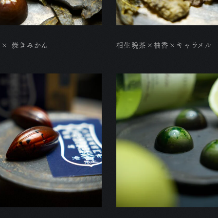
 × 焼きみかん
相生晩茶×柚香×キャラメル