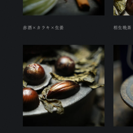
赤酒×カラキ×生姜
相生晩茶