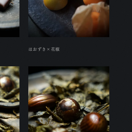
ほおずき×花椒