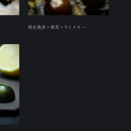
相生晩茶×椎茸×ウイスキー