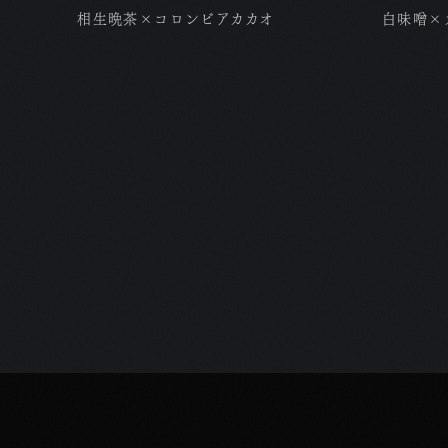
相生晩茶×コロンビアカカオ
白味噌×