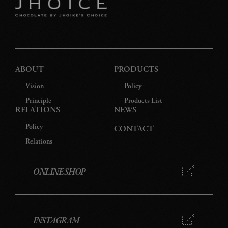
特
プ
ABOUT
PRODUCTS
Vision
Policy
Principle
Products List
RELATIONS
NEWS
Policy
CONTACT
Relations
ONLINE SHOP
INSTAGRAM