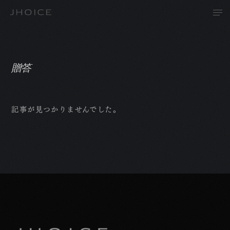
贈答
T
記事が見つかりませんでした。
A
P
R
N
C