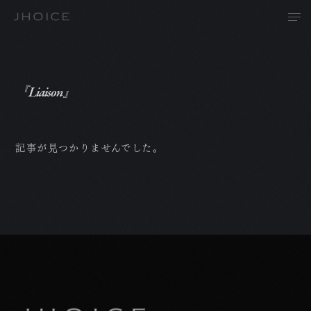
『Liaison』
T
記事が見つかりませんでした。
A
P
R
N
C