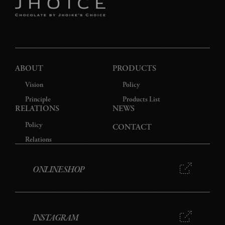
特
プ
ABOUT
PRODUCTS
Vision
Policy
Principle
Products List
RELATIONS
NEWS
Policy
CONTACT
Relations
ONLINE SHOP
INSTAGRAM