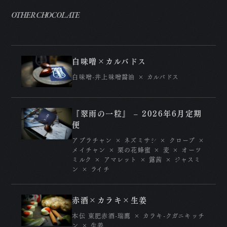
A
OTHER CHOCOLATE
P
白味噌×カルバドス
R
白味噌-井上味噌醤油 × カルバドス
N
『翠雨の一粒』 – 2026年6月定期
C
便
特
アブラチャン × ネズミサシ × クローブ ×
プ
メイチャン × 栗の花蜂蜜 × 麦 × オーツ
ミルク × アマレット × 露茜 × ジャスミ
ン × ライチ
赤酒×カラキ×生姜
本伝 東肥赤酒-瑞鷹 × カラキ-クガニキッチ
ン × 生姜