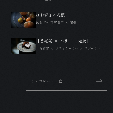
ほおずき×花椒
ほおずき-百笑農房 × 花椒
甘香紅茶 × ベリー 「光綻」
甘香紅茶 × ブラックベリー × ラズベリー
チョコレート一覧