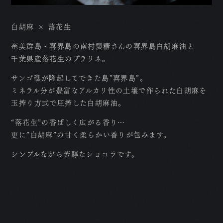
白胡麻 × 落花生
奄美群島・喜界島の南村製糖さんの喜界島白胡麻油と
千葉県産落花生のプラリネ。
サンゴ礁が隆起してできた島”喜界島”。
ミネラル分が豊富なアルカリ性の土壌で作られた白胡麻を
玉搾り方式で圧搾した白胡麻油。
“落花生”の香ばしく広がる香り…
更に”白胡麻”の甘く柔らかい香りが包みます。
シンプルながら芳醇なショコラです。
T