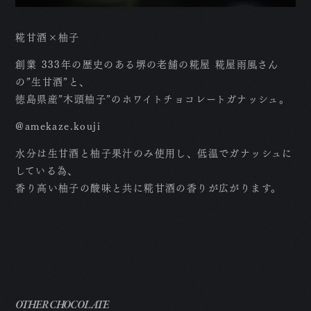
糀甘酒×柚子
創業 333年の歴史のある堺の老舗の糀屋 糀屋雨風さん
の”生甘酒”と、
徳島県産”木頭柚子”のホワイトチョコレートガナッシュ。
@amekaze.kouji
水分は生甘酒と柚子果汁のみ使用し、低温でガナッシュに
している為、
香り高い柚子の酸味と共に糀甘酒の香りが広がります。
T
OTHER CHOCOLATE