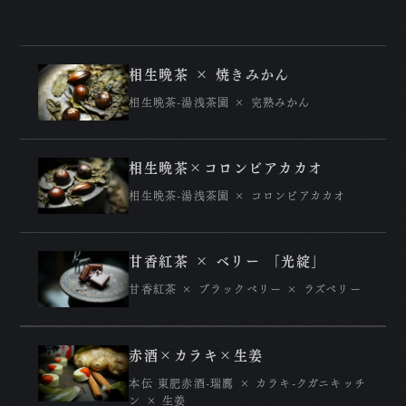
A
P
相生晩茶 × 焼きみかん
R
相生晩茶-湯浅茶園 × 完熟みかん
N
相生晩茶×コロンビアカカオ
C
相生晩茶-湯浅茶園 × コロンビアカカオ
特
プ
甘香紅茶 × ベリー 「光綻」
甘香紅茶 × ブラックベリー × ラズベリー
赤酒×カラキ×生姜
本伝 東肥赤酒-瑞鷹 × カラキ-クガニキッチ
ン × 生姜