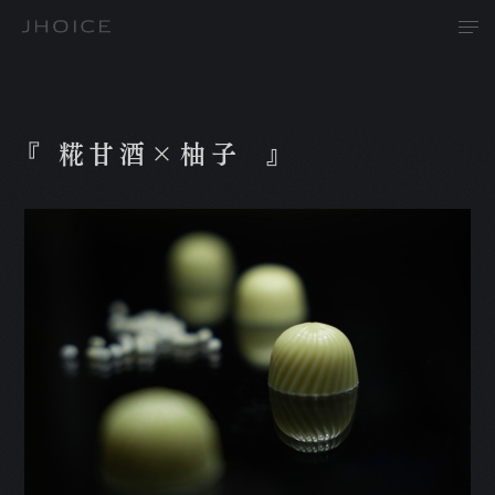
『 糀甘酒×柚子 』