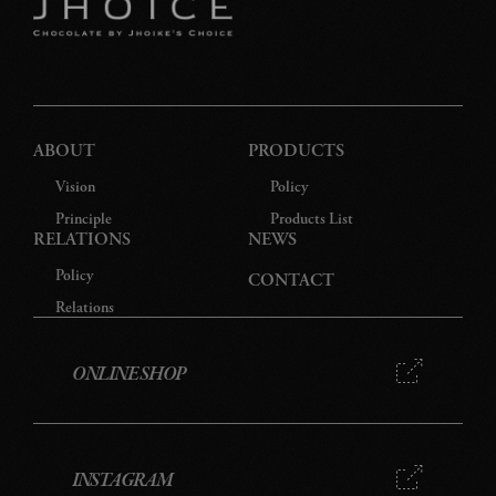
特
プ
ABOUT
PRODUCTS
Vision
Policy
Principle
Products List
RELATIONS
NEWS
Policy
CONTACT
Relations
ONLINE SHOP
INSTAGRAM