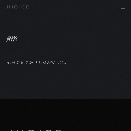
贈答
T
記事が見つかりませんでした。
A
P
R
N
C