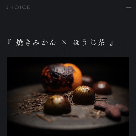
『 焼きみかん × ほうじ茶 』