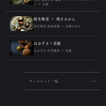
ン × 生姜
相生晩茶 × 焼きみかん
相生晩茶-湯浅茶園 × 完熟みかん
ほおずき×花椒
ほおずき-百笑農房 × 花椒
チョコレート一覧