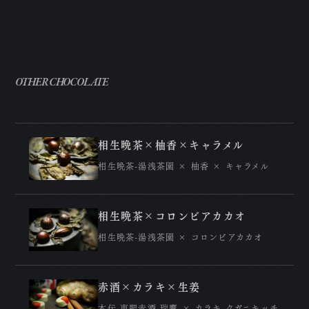
A
P
OTHER CHOCOLATE
R
N
相生晩茶×柚香×キャラメル
C
相生晩茶-湯浅茶園 × 柚香 × キャラメル
特
プ
相生晩茶×コロンビアカカオ
相生晩茶-湯浅茶園 × コロンビアカカオ
赤酒×カラキ×生姜
本伝 東肥赤酒-瑞鷹 × カラキ-クガニキッチ