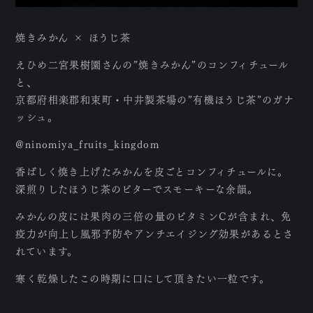
焼きみかん × ほうじ茶
えひめ二宮果樹園さんの”焼きみかん”のコンフィチュール
と、
京都府相楽郡和束町・中井製茶場の”有機ほうじ茶”のガナ
ッシュ。
@ninomiya_fruits_kingdom
香ばしく焼き上げたみかんを皮ごとコンフィチュールに。
深煎りしたほうじ茶のビターでスモーキーな余韻。
みかんの皮には果肉の三倍の量のビタミンCが含まれ、免
疫力が向上し風邪予防やアンチエイジング効果があるとさ
れています。
寒く乾燥したこの時期に口にして頂きたい一粒です。
T